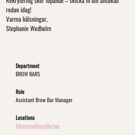
Rekrytering sker löpande – skicka in din ansökan
redan idag!
Varma hälsningar,
Stephanie Wedholm
Department
BROW BARS
Role
Assistant Brow Bar Manager
Locations
Västermalmsgallerian