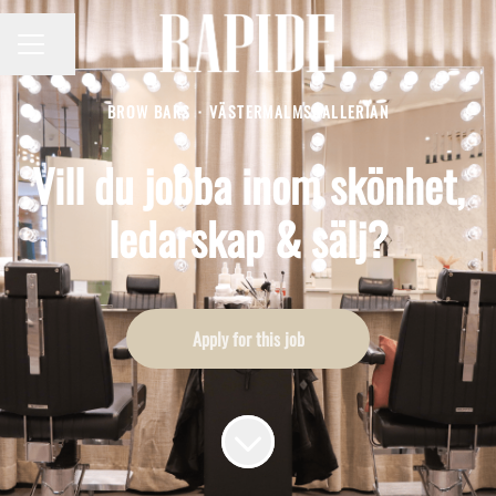
Share page
CAREER MENU
BROW BARS
·
VÄSTERMALMSGALLERIAN
Vill du jobba inom skönhet,
ledarskap & sälj?
Apply for this job